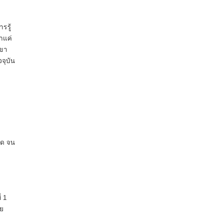
รรู้
าแค่
เขา
จจุบัน
ดด จน
่ 1
าย