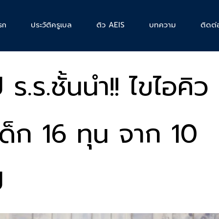
รก
ประวัติครูเบล
ติว AEIS
บทความ
ติดต่
ป ร.ร.ชั้นนำ!! ไขไอคิว
เด็ก 16 ทุน จาก 10
ี