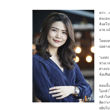
ทว่า…กว
ตนเองเค
สิงคโป
อาย แม้
โดยบทส
ปอย่าง
“แม่ส่ง
ช่วงเวล
ต่างประ
ข้อเสีย
ตอนนั้น
ไม่กล้า
กล้าไป
คิดว่าเ
หยิบไป