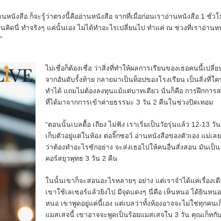
หนังสือ ก็จะรู้ว่าตรงนี้คืออ่านหนังสือ จากที่เมื่อก่อนเราอ่านหนังสือ 1 ชั่ว
่นคิดนี่ ทำจริงๆ แค่นั้นเอง ไม่ได้ทำอะไรเปลี่ยนไป ทำแค่ ณ ช่วงที่เราอ่านหน
”
ไม่เชื่อก็ต้องเชื่อ ว่าสิ่งที่ทำให้ผลการเรียนของเธอคนนี้เปลี่
จากอันดับรั้งท้าย กลายมาเป็นท็อปของโรงเรียน เป็นสิ่งที่ใคร
ทำได้ แถมไม่ต้องลงทุนแม้แต่บาทเดียว นั่นก็คือ การฝึกการ
ที่ได้มาจากการเข้าค่ายธรรมะ 3 วัน 2 คืนในช่วงปิดเทอม
“ตอนนั้นเบลดื้อ เถียง ไม่ฟัง เราเริ่มเป็นวัยรุ่นแล้ว 12-13 วั
เก็บตัวอยู่แต่ในห้อง ต่อจิ๊กซอว์ อ่านหนังสือของตัวเอง แม่เลยร
ว่าต้องทำอะไรซักอย่าง จะส่งเธอไปให้คนอื่นสั่งสอน มันเป็น
คอร์สยุวพุทธ 3 วัน 2 คืน
ในนั้นเขาก็จะสอนอะไรหลายๆ อย่าง แต่เราจำได้แค่เรื่องเด
เขาใช้เลเซอร์แล้วยิงไป มีจุดแดงๆ นี่คือ เห็นหนอ ได้ยินหนอ
หนอ เขาพูดอยู่แค่นี้เอง
แต่เบลว่าทั้งห้องอาจจะไม่ใช่ทุกคนเก
แมสเสจนี้ เขาอาจจะพูดเป็นร้อยแมสเสจใน 3 วัน คุณเก็ทกั