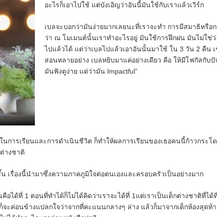
อะไรก็เอาไปใช้ แต่บังเอิญว่าอันนี้มันใช้กับเราแล้วเวิร์ก
เบลจะบอกว่ามันง่ายมากเลยนะที่เราจะทำ การมีสมาธิหรือกา
ว่า ณ โมเมนต์นั้นเราทำอะไรอยู่ มันใช้การฝึกฝน มันไม่ใช่ว่
ไปแล้วได้ แต่ว่าเบลไปแล้วเอาอันนั้นมาใช้ ใน 3 วัน 2 คืน 
สอนหลายอย่าง เ
บลหยิบมาแค่อย่างเดียว คือ ให้มีโฟกัสกับปั
มันฟังดูง่าย แต่ว่ามัน Impactful
”
งในการเรียนและการดำเนินชีวิต ก็ทำให้ผลการเรียนของเธอคนนี้ก้าวกระโ
กต่างชาติ
ิดขึ้น เรื่องนี้นำมาซึ่งความภาคภูมิใจต่อตนเองและครอบครัวเป็นอย่างมาก
คือได้ที่ 1
ตอนที่ทำได้ก็ไม่ได้คิดว่าเราจะได้ที่ 1แต่เราเป็นเด็กต่างชาติที่ได้ที
าก็จะค่อนข้างแปลกใจว่าจากที่คะแนนกลางๆ ล่าง แล้วก็มาจากเด็กห้องสุดท้