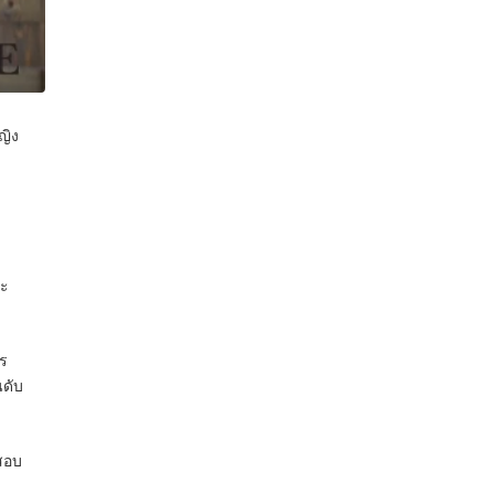
ญิง
จะ
าร
นดับ
วสอบ