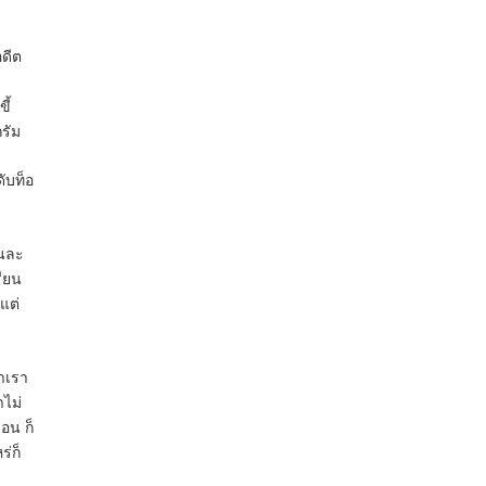
อดีต
ี้
รัม
ับท็อ
คนละ
รียน
แต่
่าเรา
าไม่
อน ก็
ร่ก็