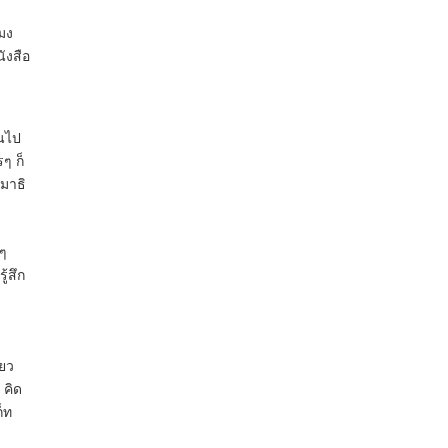
โมง
ังสือ
ยนไป
ๆ ก็
สมาธิ
นๆ
ู้สึก
ียว
 คิด
็ท
บ