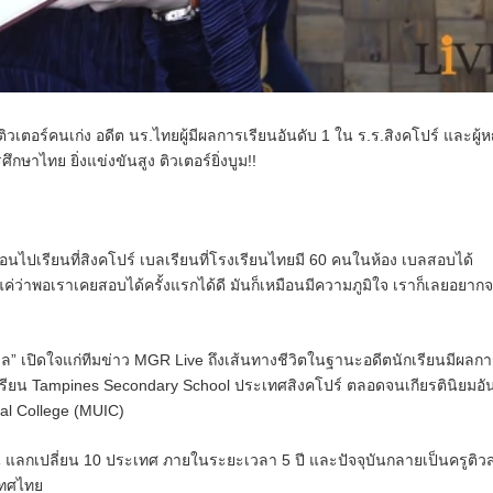
 ติวเตอร์คนเก่ง อดีต นร.ไทยผู้มีผลการเรียนอันดับ 1 ใน ร.ร.สิงคโปร์ และผู้ห
ษาไทย ยิ่งแข่งขันสูง ติวเตอร์ยิ่งบูม!!
่ง ก่อนไปเรียนที่สิงคโปร์ เบลเรียนที่โรงเรียนไทยมี 60 คนในห้อง เบลสอบได้
ง แค่ว่าพอเราเคยสอบได้ครั้งแรกได้ดี มันก็เหมือนมีความภูมิใจ เราก็เลยอยาก
บล”
เปิดใจแก่ทีมข่าว MGR Live ถึงเส้นทางชีวิตในฐานะอดีตนักเรียนมีผลก
รงเรียน Tampines Secondary School ประเทศสิงคโปร์ ตลอดจนเกียรตินิยมอั
nal College (MUIC)
16 ทุน แลกเปลี่ยน 10 ประเทศ ภายในระยะเวลา 5 ปี และปัจจุบันกลายเป็นครูติ
เทศไทย