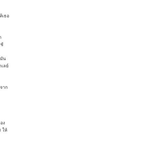
ห้เธอ
ก
ช้
์มัน
าเลย์
นจาก
เอง
 ให้