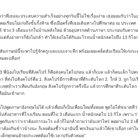
่าที่เธอจะประสบความสำเร็จอย่างทุกวันนี้ไม่ใช่เรื่องง่าย เธอยอมรับว่าใน
ยเรียนไม่เก่งถึงขั้นรั้งท้าย ซึ่งเมื่อครั้งที่เธอเดินทางไปศึกษาต่อ ณ ประเทศ
ร์ ช่วง 3 เดือนแรกในบ้านหลังใหม่
ด้วยอุปสรรคด้านภาษา ประกอบกับความข
แต่สั่งอาหารก็ยังไม่กล้า ทำให้เธอไม่ได้กินอะไรจนน้ำหนักลดไปถึง 13 กิโลก
ัมภาษณ์นี้จะพาไปรู้จักครูเบลแบบเจาะลึก พร้อมเผยเคล็ดลับเรียนให้เก่งระด
หมดเปลือก!
 3 พี่น้องไปเรียนที่สิงคโปร์ ก็คือส่งคนโตไปก่อน แล้วก็เบล แล้วก็คนเล็ก ไป
า ที่ส่งไปสิงคโปร์คือ 1. สิงคโปร์มีการศึกษาที่ดีระดับโลก 2. ใกล้ 3. ถูก ไปเ
เทศถ้าเราเทียบกับอังกฤษ สิงคโปร์ถูกกว่าครึ่งนึง แล้วการศึกษาดีระดับโลก 
คือมันเข้ายาก
ไปพูดภาษาอังกฤษไม่ได้ แล้วเพื่อนก็เป็นเพื่อนใหม่ทั้งหมด พูดไม่ได้ขนาดที่ว
ไปสั่งอาหารที่โรงเรียน
ตอนที่ไป 3 เดือนแรก น้ำหนักลดไป 13 กิโล เพราะว่
พูดกับเขาว่าเราต้องการอะไร แล้วก็ไม่กล้าถามว่ามันเท่าไหร่
พอผ่านไป 3 เดื
ราต้องกินข้าวบ้างนะ ก็เลยต้องชี้ว่าเอาอันนี้ พกเงินมาแล้วให้เขาเลือก เท่าไห
 เด็กทุกคนย้ายประเทศต้องใช้เวลาปรับตัวหมด”